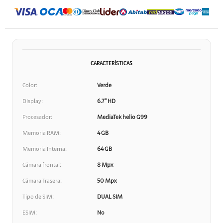
CARACTERÍSTICAS
Color
Verde
DIsplay
6.7" HD
Procesador
MediaTek helio G99
Memoria RAM
4 GB
Memoria Interna
64 GB
Cámara frontal
8 Mpx
Cámara Trasera
50 Mpx
Tipo de SIM
DUAL SIM
ESIM
No