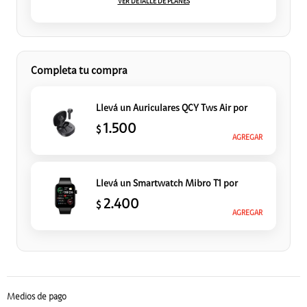
VER DETALLE DE PLANES
Completa tu compra
Llevá un Auriculares QCY Tws Air
por
1.500
$
AGREGAR
Llevá un Smartwatch Mibro T1
por
2.400
$
AGREGAR
Medios de pago