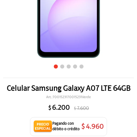
Celular Samsung Galaxy A07 LTE 64GB
7001523170015231Verde
6.200
$
7.600
$
$
4.960