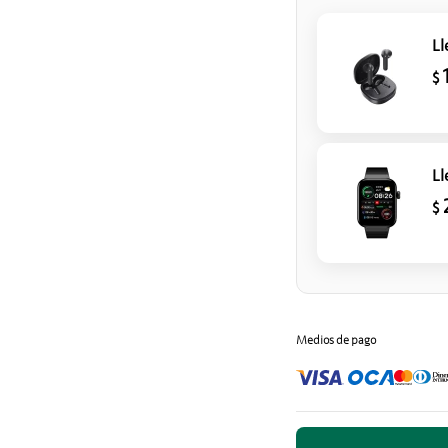
Ll
$
Ll
$
Medios de pago