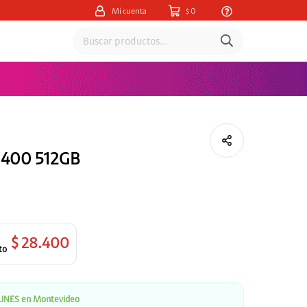
0
$
 400 512GB
$
28.400
 LUNES en Montevideo