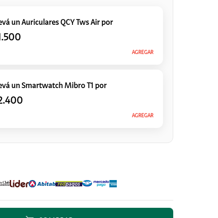
evá un Auriculares QCY Tws Air
por
1.500
AGREGAR
evá un Smartwatch Mibro T1
por
2.400
AGREGAR