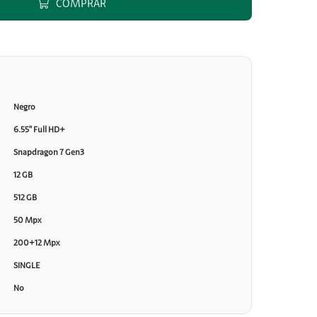
COMPRAR
Negro
6.55" Full HD+
Snapdragon 7 Gen3
12 GB
512 GB
50 Mpx
200+12 Mpx
SINGLE
No