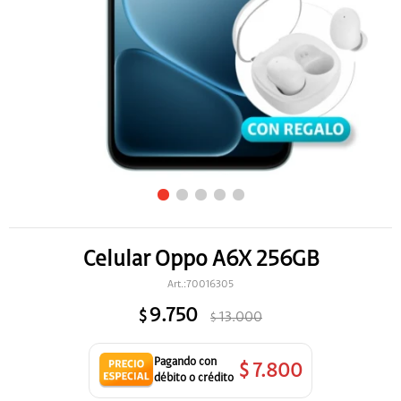
Celular Oppo A6X 256GB
70016305
9.750
$
13.000
$
$
7.800