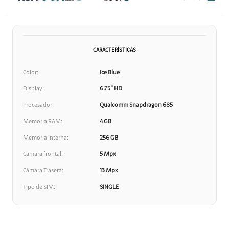
CARACTERÍSTICAS
Color
Ice Blue
DIsplay
6.75” HD
Procesador
Qualcomm Snapdragon 685
Memoria RAM
4 GB
Memoria Interna
256 GB
Cámara frontal
5 Mpx
Cámara Trasera
13 Mpx
Tipo de SIM
SINGLE