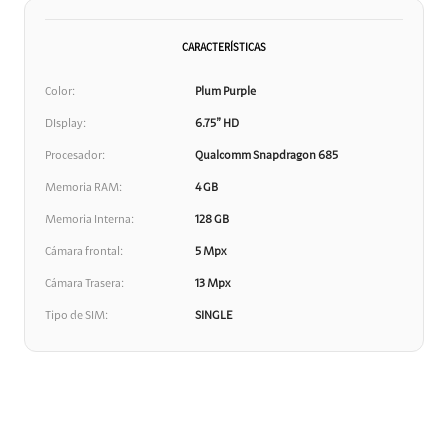
CARACTERÍSTICAS
Color
Plum Purple
DIsplay
6.75” HD
Procesador
Qualcomm Snapdragon 685
Memoria RAM
4 GB
Memoria Interna
128 GB
Cámara frontal
5 Mpx
Cámara Trasera
13 Mpx
Tipo de SIM
SINGLE