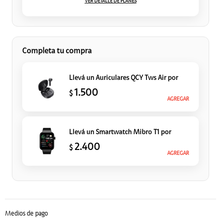
VER DETALLE DE PLANES
Completa tu compra
Llevá un Auriculares QCY Tws Air
por
1.500
$
AGREGAR
Llevá un Smartwatch Mibro T1
por
2.400
$
AGREGAR
Medios de pago