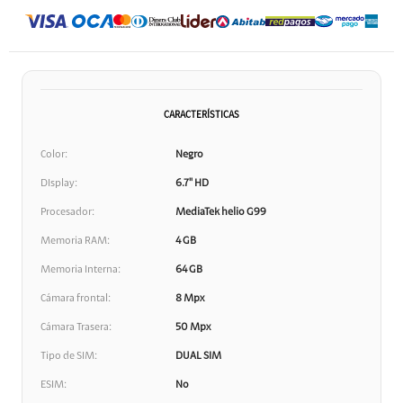
CARACTERÍSTICAS
Color
Negro
DIsplay
6.7" HD
Procesador
MediaTek helio G99
Memoria RAM
4 GB
Memoria Interna
64 GB
Cámara frontal
8 Mpx
Cámara Trasera
50 Mpx
Tipo de SIM
DUAL SIM
ESIM
No