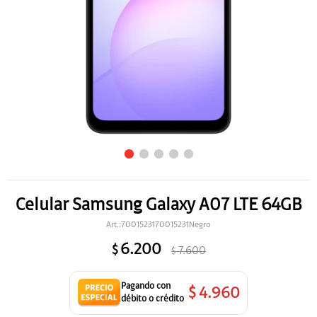
Celular Samsung Galaxy A07 LTE 64GB
7001523170015231Negro
6.200
$
7.600
$
$
4.960