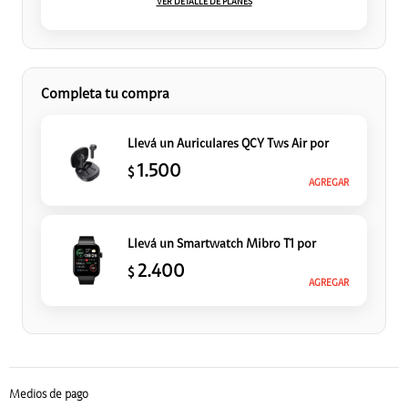
VER DETALLE DE PLANES
Completa tu compra
Llevá un Auriculares QCY Tws Air
por
1.500
$
AGREGAR
Llevá un Smartwatch Mibro T1
por
2.400
$
AGREGAR
Medios de pago