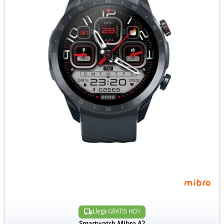
Llega GRATIS HOY
Smartwatch Mibro A2