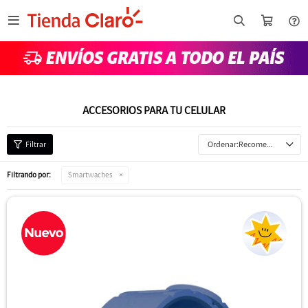

ACCESORIOS PARA TU CELULAR
Recomendados
torola
Filtrando por:
Smartwaches
8GB