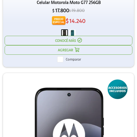
Celular Motorola Moto G77 256GB
17.800
19.800
$
$
$
14.240
CONOCÉ MÁS
Comparar