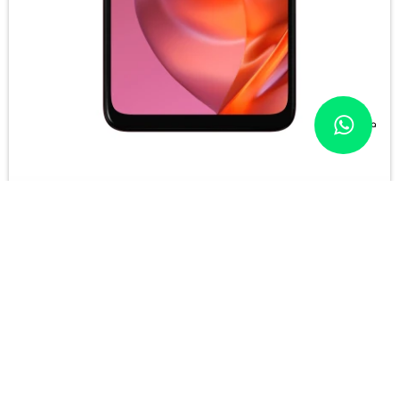
Llega GRATIS HOY
(0/4)
Celular Motorola G05 128GB
7.500
$
$
6.000
CONOCÉ MÁS
Comparar