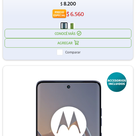
8.200
$
$
6.560
CONOCÉ MÁS
Comparar