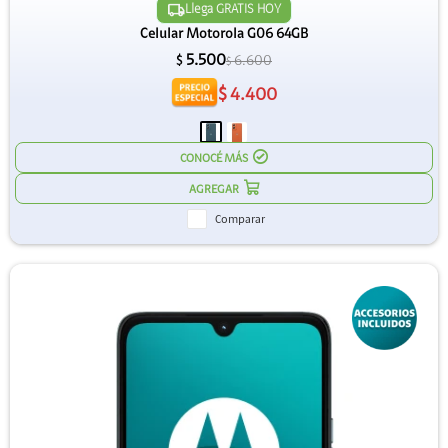
Llega GRATIS HOY
Celular Motorola G06 64GB
5.500
6.600
$
$
$
4.400
CONOCÉ MÁS
Comparar