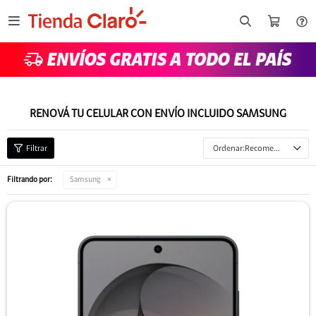

RENOVÁ TU CELULAR CON ENVÍO INCLUIDO SAMSUNG
Recomendados
torola
Filtrando por:
Samsung
8GB