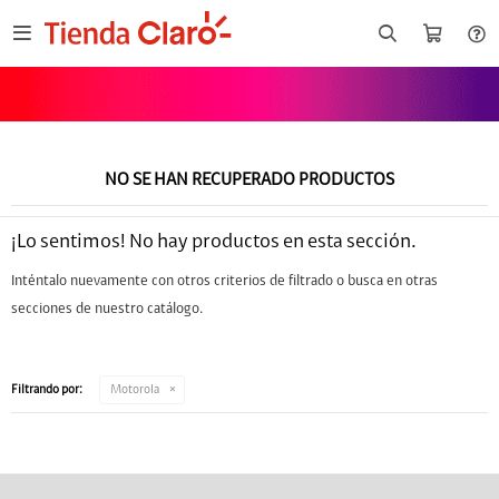

NO SE HAN RECUPERADO PRODUCTOS
¡Lo sentimos! No hay productos en esta sección.
nor X5C
Celular Motorola
Inténtalo nuevamente con otros criterios de filtrado o busca en otras
B
G06 64GB
secciones de nuestro catálogo.
Filtrando por:
Motorola