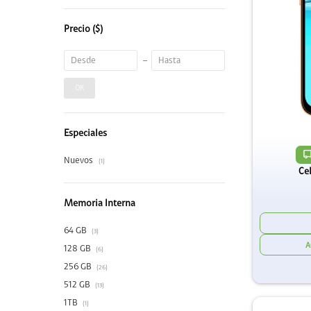
Precio
($)
OK
Especiales
Nuevos
(1)
Ce
Memoria Interna
64 GB
(3)
128 GB
(6)
256 GB
(26)
512 GB
(13)
1TB
(1)