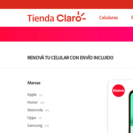
Celulares
RENOVÁ TU CELULAR CON ENVÍO INCLUIDO
torola
8GB
Marcas
Apple
(2)
Honor
(10)
Motorola
(15)
Oppo
(7)
Samsung
(16)