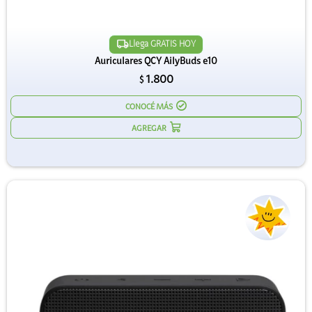
Llega GRATIS HOY
Auriculares QCY AilyBuds e10
1.800
$
CONOCÉ MÁS